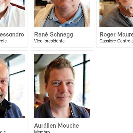
lessandro
René Schnegg
Roger Maur
rale
Vice-presidente
Cassiere Central
Aurélien Mouche
rale
Membro